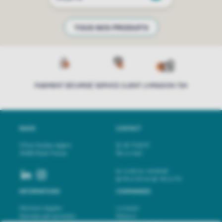
TOUS NOS PRODUITS
PAIEMENT SÉCURISÉ
SERVICE CLIENT
LIVRAISON 72H
NAON
CONTACT
3 Rue Nicolas Appert
02 40 73 65 97
44400 Rezé France
Par e-mail
du lundi au vendredi
de 9h à 12h et de 14h à 17h
INFORMATIONS
COMMANDES
Mentions légales
Livraison
Données personnelles
Retours