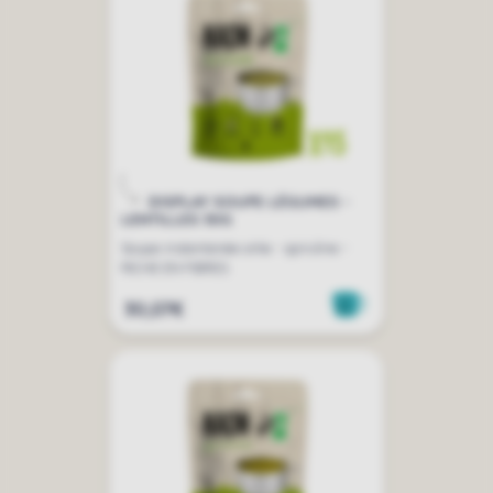
DISPLAY SOUPE LÉGUMES -
LENTILLES 30G
Soupe instantanée ortie - spiruline -
RICHE EN FIBRES
30,07€