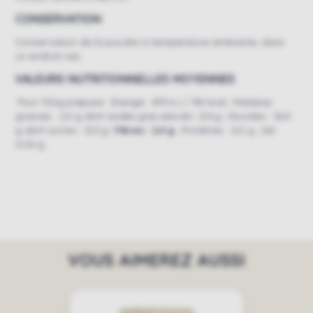
CONSERVATION
Conservation de la poudre à température ambiante, dans
un endroit sec.
VALEURS NUTRITIONNELLES MOYENNES
Pour 100g préparé : Énergie : 819 kJ / 194 kcal ; Matières
grasses : 2,4 g
dont acides gras saturés : 0,4 g ;
Glucides : 36,4
g
dont sucres : 12,3 g ;
Fibres : 2,4 g
; Protéines : 6,0 g ; Sel :
0,06 g
VOUS AIMEREZ AUSSI