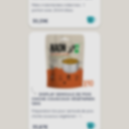
Pâtes instantanées indiennes - 1
portion avec 250ml d'eau
30,59€
DISPLAY SEMOULE DE POIS
CHICHE COUSCOUS VÉGÉTARIEN
120G
Préparation bio pour semoule de pois
chiche couscous végétarien - 1...
35,87€