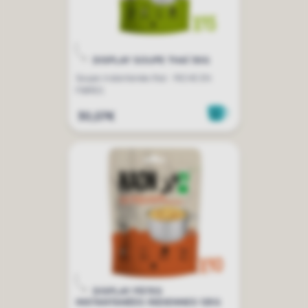
DISPLAY SOUPE THAÏ 30G
Soupe instantanée thaï - RICHE EN
FIBRES
30,07€
DISPLAY PÂTES
INSTANTANÉES INDIENNES 125G