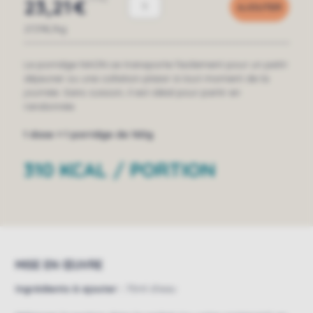
23,21
€
AJOUTER
27,31€/kg
Le porridge NAON se transporte facilement pour un petit-
déjeuner ou une collation plaisir à tout moment de la
journée. Sans cuisson, il est idéal pour partir en
randonnée.
1 dose = 1 porridge de 160g
310 KCAL / PORTION
MISE EN ŒUVRE
Ingrédients à ajouter :
75ml d'eau