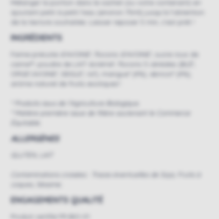
Mélanger la portion dans le sachet (ou votre contenant) en
ajoutant petit à petit l’eau (environ 75ml) jusqu’à l’obtention
de la texture souhaitée. Laisser reposer 5 min, c'est prêt !
INGRÉDIENTS
Farine précuite d'AVOINE*, flocons d'AVOINE*, sucre roux de
canne*°, poudre de LAIT écrémé*, flocons 5 céréales (BLÉ*,
ORGE*,AVOINE*, SEIGLE*, riz*), mangue* (4%), abricot* (4%),
arôme naturel de fruits exotiques*.
* Produits issus de l’Agriculture Biologique.
° Matière première issue de filière soutenant le Commerce
Équitable.
ALLERGÈNES
GLUTEN, LAIT
Contaminations croisées :
Traces éventuelles de Soja, Fruits à
coques, Sésame.
ENGAGEMENTS QUALITÉ
Produit certifié FR-BIO-01