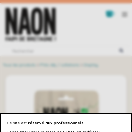
Tous les produits
>
P'tits déj / collations
>
Display
Ce site est
réservé aux professionnels
.
Renseigner votre numéro de SIREN (en chiffres) :