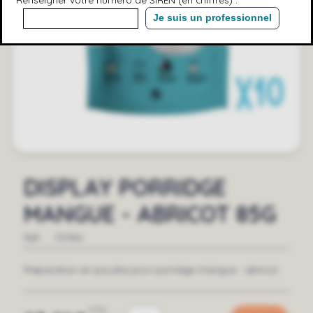
Je suis un professionnel
DISPLAY PORRIDGE
MANGUE - ABRICOT 85G
Réf. :
751140
Préparation en poudre pour porridge mangue - abricot
TTC