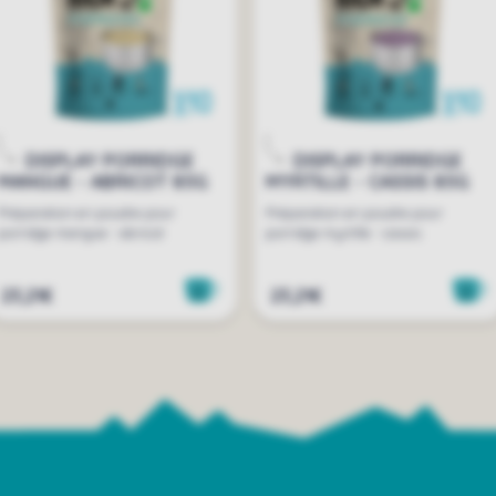
DISPLAY PORRIDGE
DISPLAY PORRIDGE
MANGUE - ABRICOT 85G
MYRTILLE - CASSIS 85G
Préparation en poudre pour
Préparation en poudre pour
porridge mangue - abricot
porridge myrtille - cassis
23,21€
23,21€