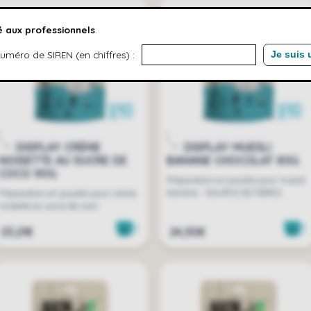
 aux professionnels
.
uméro de SIREN (en chiffres) :
Je suis 
DISPLAY CRÈME
DISPLAY MUESLI
NOISETTE AU SUCRE DE
BANANE CHOCOLAT 85G
COCO 90G
Préparation en poudre pour muesli
banane - SOURCE DE FIBRES
Préparation en poudre pour crème
noisette au sucre de coco
23,21€
24,30€