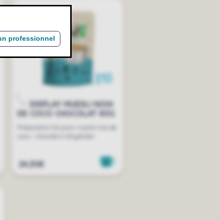
un professionnel
DISPLAY MUESLI NOIX
DE COCO CHOCOLAT 85G
Préparation bio pour muesli noix de
coco - chocolat à réhydrater.
24,30€