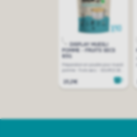
DISPLAY MUESLI
POMME - FRUITS SECS
85G
Préparation en poudre pour muesli
pomme - fruits secs - SOURCE DE...
23,21€