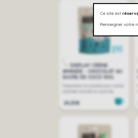
Ce site est
réservé
Renseigner votre n
DISPLAY CRÈME
AMANDE - CHOCOLAT AU
SUCRE DE COCO 90G
Préparation en poudre pour crème
amande chocolat au sucre de...
24,30€