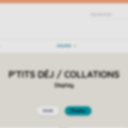
SOUPES
P'TITS DÉJ / COLLATIONS
Display
Unité
Display