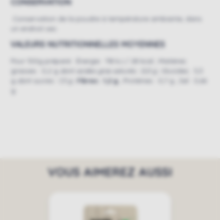
CONSERVATION
Conservation de la poudre à température ambiante, dans
un endroit sec.
VALEURS NUTRITIONNELLES MOYENNES
Pour 100g préparé : Énergie : 118 kJ / 28 kcal ; Matières
grasses : 0,2 g
dont acides gras saturés : 0,0 g ;
Glucides : 5,3
g
dont sucres : 1,5 g ;
Fibres : 1,2 g
; Protéines : 0,7 g ; Sel : 0,66
g
VOUS AIMEREZ AUSSI