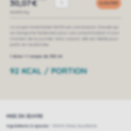
30,07
€
AJOUTER
66,82€/kg
La soupe instantanée NAON est une boisson chaude qui
se transporte facilement pour une consommation à tout
moment de la journée. Sans cuisson, elle est idéale pour
partir en randonnée.
1 dose = 1 soupe de 330 ml
92 KCAL / PORTION
MISE EN ŒUVRE
Ingrédients à ajouter :
300ml d'eau bouillante