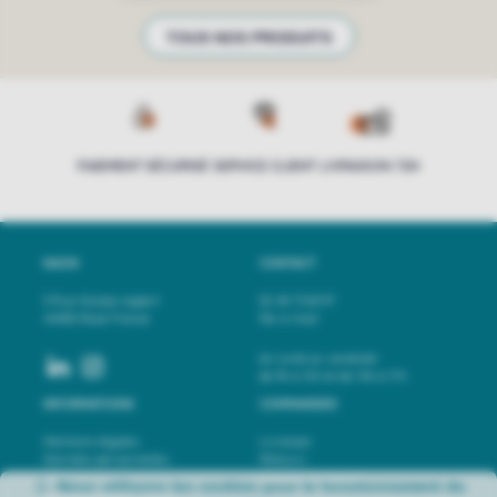
TOUS NOS PRODUITS
PAIEMENT SÉCURISÉ
SERVICE CLIENT
LIVRAISON 72H
NAON
CONTACT
3 Rue Nicolas Appert
02 40 73 65 97
44400 Rezé France
Par e-mail
du lundi au vendredi
de 9h à 12h et de 14h à 17h
INFORMATIONS
COMMANDES
Mentions légales
Livraison
Données personnelles
Retours
CGV
Paiement sécurisé
Nous utilisons les cookies pour le
fonctionnement du
Accessibilité : non