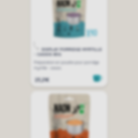
DISPLAY PORRIDGE MYRTILLE
- CASSIS 85G
Préparation en poudre pour porridge
myrtille - cassis
23,21€