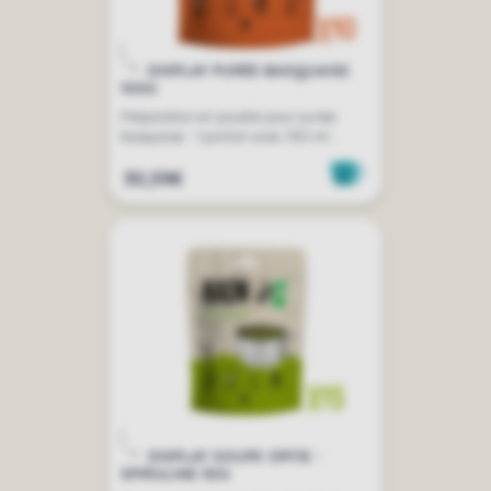
DISPLAY PURÉE BASQUAISE
100G
Préparation en poudre pour purée
basquaise - 1 portion avec 350 ml...
30,59€
DISPLAY SOUPE ORTIE -
SPIRULINE 30G