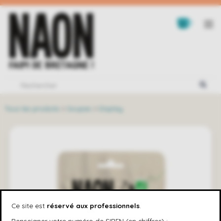
Tous les produits
>
Soupes
>
Display
Ce site est
réservé aux professionnels
.
Renseigner votre numéro de SIREN (en chiffres) :