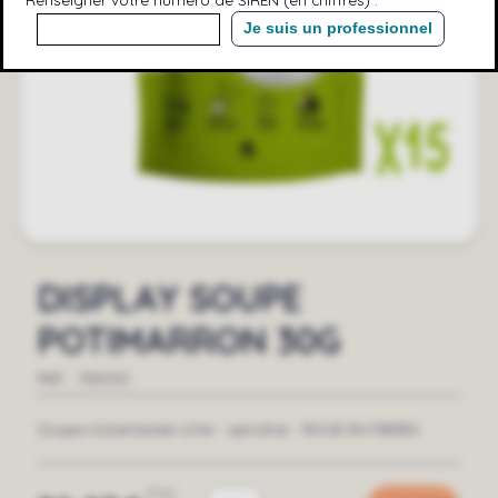
Je suis un professionnel
DISPLAY SOUPE
POTIMARRON 30G
Réf. :
763050
Soupe instantanée ortie - spiruline - RICHE EN FIBRES
TTC