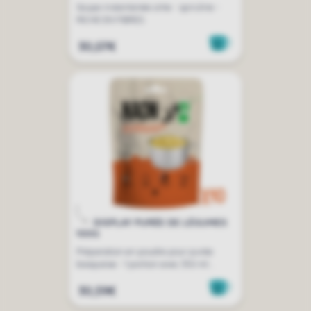
Soupe instantanée ortie - spiruline -
RICHE EN FIBRES
30,07€
DISPLAY PURÉE DE LÉGUMES
100G
Préparation en poudre pour purée
basquaise - 1 portion avec 350 ml...
30,59€