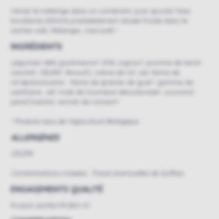
Verser le mélange dans un contenant, puis ajouter l'eau
bouillante (300ml) préalablement dosée froide dans le
sachet vide. Mélanger, c'est prêt !
INGRÉDIENTS
Légumes* 48% (potimarron* 25%, oignon*, pomme de terre*,
carotte*, CÉLERI*, fenouil*), crème de riz*, sel, farine de
riz*,épaississants : farine de graines de guar*, gomme de
xanthane ; ail*, huile de tournesol désodorisée*, curcuma*,
persil*,livèche*, extrait de romarin*.
* Produits issus de l’Agriculture Biologique.
ALLERGÈNES
CÉLÉRI
Contaminations croisées :
Traces éventuelles de Sulfites.
ENGAGEMENTS QUALITÉ
Produit certifié FR-BIO-01