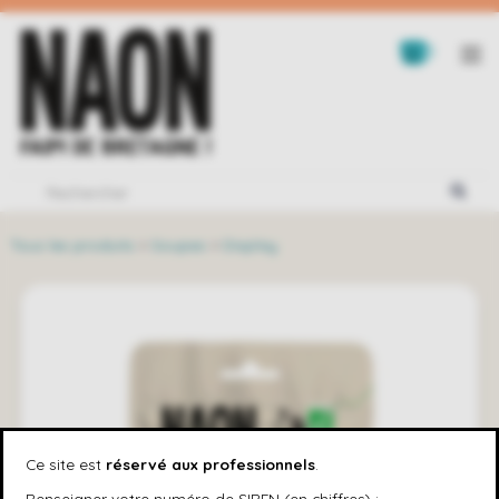
Tous les produits
>
Soupes
>
Display
Ce site est
réservé aux professionnels
.
Renseigner votre numéro de SIREN (en chiffres) :