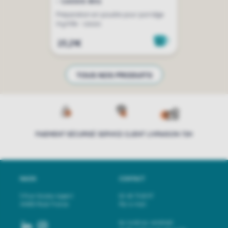
- CASSIS 85G
Préparation en poudre pour porridge
myrtille - cassis
23,21€
TOUS NOS PRODUITS
PAIEMENT SÉCURISÉ
SERVICE CLIENT
LIVRAISON 72H
NAON
CONTACT
3 Rue Nicolas Appert
02 40 73 65 97
44400 Rezé France
Par e-mail
du lundi au vendredi