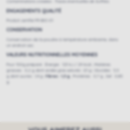
Contaminations croisées :
Traces éventuelles de Sulfites.
ENGAGEMENTS QUALITÉ
Produit certifié FR-BIO-01
CONSERVATION
Conservation de la poudre à température ambiante, dans
un endroit sec.
VALEURS NUTRITIONNELLES MOYENNES
Pour 100g préparé : Énergie : 123 kJ / 29 kcal ; Matières
grasses : 0,2 g
dont acides gras saturés : 0,1 g ;
Glucides : 5,5
g
dont sucres : 1,4 g ;
Fibres : 1,3 g
; Protéines : 0,7 g ; Sel : 0,85
g
VOUS AIMEREZ AUSSI