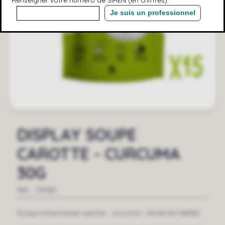
Je suis un professionnel
DISPLAY SOUPE
CAROTTE - CURCUMA
30G
Réf. :
763180
Soupe instantanée carotte - curcuma - RICHE EN FIBRES