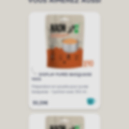
DISPLAY PURÉE BASQUAISE
100G
Préparation en poudre pour purée
basquaise - 1 portion avec 350 ml...
30,59€