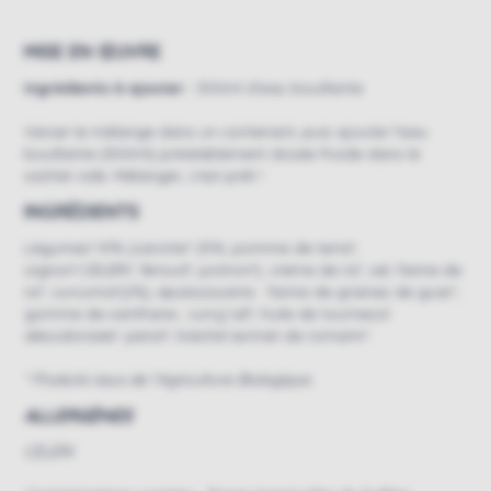
MISE EN ŒUVRE
Ingrédients à ajouter :
300ml d'eau bouillante
Verser le mélange dans un contenant, puis ajouter l'eau
bouillante (300ml) préalablement dosée froide dans le
sachet vide. Mélanger, c'est prêt !
INGRÉDIENTS
Légumes* 41% (carotte* 25%, pomme de terre*,
oignon*,CÉLERI*, fenouil*, potiron*), crème de riz*, sel, farine de
riz*, curcuma*(2%), épaississants : farine de graines de guar*,
gomme de xanthane ; curry*,ail*, huile de tournesol
désodorisée*, persil*, livèche*,extrait de romarin*.
* Produits issus de l’Agriculture Biologique.
ALLERGÈNES
CÉLÉRI