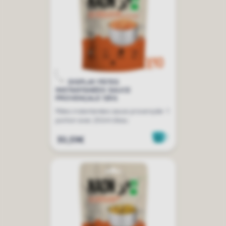
DISPLAY PÂTES
INSTANTANÉES SAUCE
PROVENÇALE 125G
Pâtes instantanées sauce provençale- 1
portion avec 250ml d'eau
30,59€