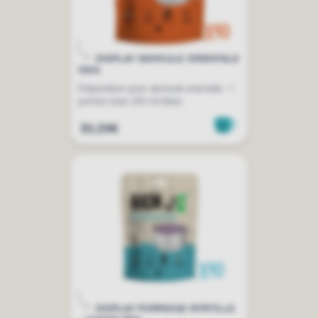
DISPLAY SEMOULE ORIENTALE
120G
Préparation pour semoule orientale - 1
portion avec 250 ml d'eau
30,59€
DISPLAY PORRIDGE MYRTILLE