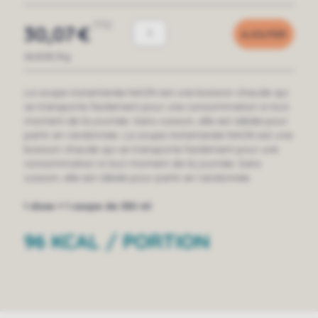
TTC
30,07
€
AJOUTER
66,82€/kg
La soupe instantanée NAON est une boisson chaude qui
se transporte facilement pour une consommation à tout
moment de la journée. Sans cuisson, elle est idéale pour
partir en randonnée.
La soupe instantanée NAON est une
boisson chaude qui se transporte facilement pour une
consommation à tout moment de la journée. Sans
cuisson, elle est idéale pour partir en randonnée.
1 dose = 1 soupe de 330 ml
96 KCAL / PORTION